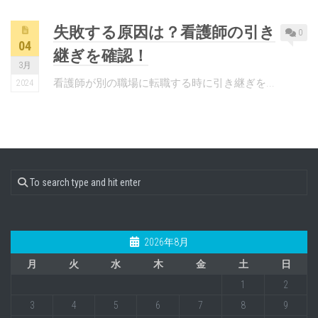
失敗する原因は？看護師の引き
0
04
継ぎを確認！
3月
看護師が別の職場に転職する時に引き継ぎを...
2024
2026年8月
月
火
水
木
金
土
日
1
2
3
4
5
6
7
8
9